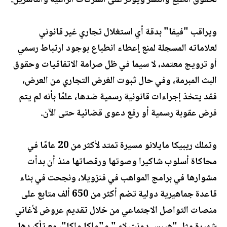
لحقوق الطبع والنشر ويؤثر على الشركات الراعية والناشرين.
ويراقب "فيفا" بدقة أي استغلال تجاري غير قانوني
لعلاماته المسجلة لمنع إعطاء انطباع بوجود ارتباط رسمي
أو ترويج معتمد، لا سيما في ظل صرامة الاتفاقيات وحقوق
البث المبرمة، وفي حال ثبوت الغرض التجاري من العرض،
فقد يتخذ إجراءات قانونية رسمية ضدها، علمًا بأنه لم يتم
فرض عقوبة رسمية أو رفع دعوى قضائية حتى الآن.
وتملك ريبيكا مايلانو مسيرة تمتد لأكثر من 20 عامًا في
محاكاة أسلوب شاكيرا وصوتها ورقصاتها منذ أن بدأت
مشوارها في برامج المواهب في فنزويلا، ونجحت في بناء
قاعدة جماهيرية دولية تضم أكثر من 650 ألف متابع على
منصات التواصل الاجتماعي من خلال تقديم عروض لأغاني