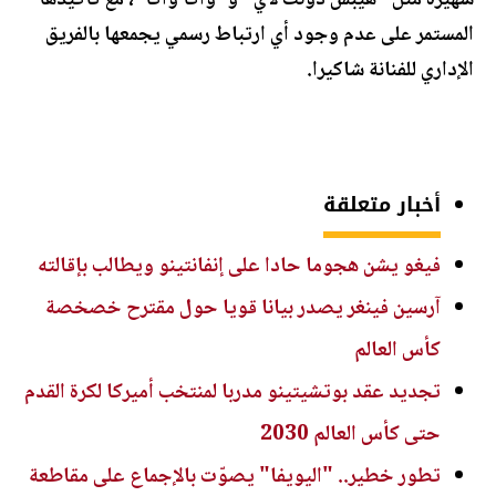
شهيرة مثل "هيبس دونت لاي" و"واكا واكا"، مع تأكيدها
المستمر على عدم وجود أي ارتباط رسمي يجمعها بالفريق
الإداري للفنانة شاكيرا.
أخبار متعلقة
فيغو يشن هجوما حادا على إنفانتينو ويطالب بإقالته
آرسين فينغر يصدر بيانا قويا حول مقترح خصخصة
كأس العالم
تجديد عقد بوتشيتينو مدربا لمنتخب أميركا لكرة القدم
حتى كأس العالم 2030
تطور خطير.. "اليويفا" يصوّت بالإجماع على مقاطعة