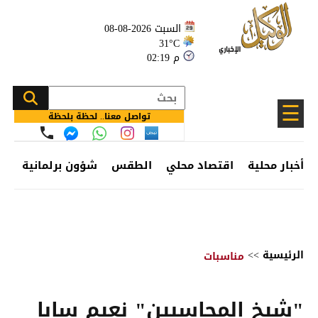
السبت 2026-08-08
31°C
02:19 م
☰
تواصل معنا.. لحظة بلحظة
أخبار محلية
اقتصاد محلي
الطقس
شؤون برلمانية
وظ
الرئيسية
>>
مناسبات
"شيخ المحاسبين" نعيم سابا