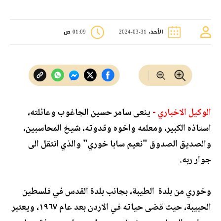
الأحد، 31-03-2024
01:09 ص
الوكيل الاخباري -
ينعى سامر حسين الجاغوب وعائلته،
استاذه الكبير، ومعلمه واخوه وقدوته، شيخ المحاسبين،
والصديق الصدوق "نعيم سابا خوري" والذي انتقل الى
جوار ربه.
وخوري من بلدة الطيبة، بجانب بلدة القدس في فلسطين
الحبيبة، حيث قضى حياته في الاردن بعد عام ١٩٦٧، ويعتبر