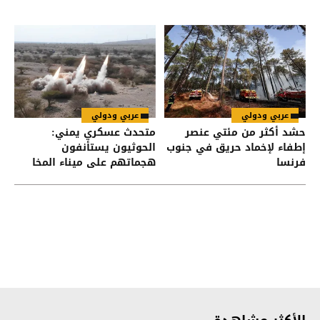
عربي ودولي
عربي ودولي
حشد أكثر من مئتي عنصر
متحدث عسكري يمني:
إطفاء لإخماد حريق في جنوب
الحوثيون يستأنفون
فرنسا
هجماتهم على ميناء المخا