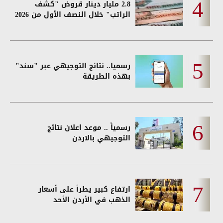
2.8 مليار دينار قروض "كشف
الراتب" خلال النصف الأول من 2026
رسميا.. نتائج التوجيهي عبر "سند"
بهذه الطريقة
رسمياً .. موعد اعلان نتائج
التوجيهي بالاردن
ارتفاع كبير يطرأ على أسعار
الذهب في الأردن الأحد