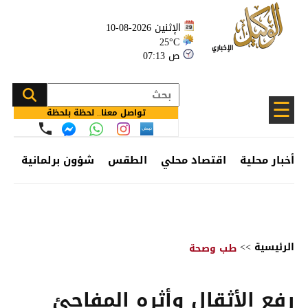
الإثنين 2026-08-10
25°C
07:13 ص
☰
تواصل معنا.. لحظة بلحظة
أخبار محلية
اقتصاد محلي
الطقس
شؤون برلمانية
وظ
الرئيسية
>>
طب وصحة
رفع الأثقال وأثره المفاجئ