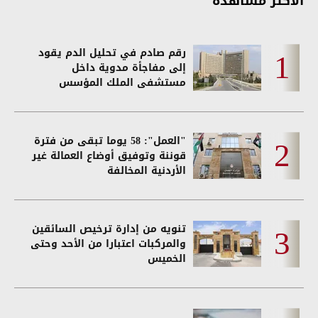
الأكثر مشاهدة
رقم صادم في تحليل الدم يقود
إلى مفاجأة مدوية داخل
مستشفى الملك المؤسس
"العمل": 58 يوما تبقى من فترة
قوننة وتوفيق أوضاع العمالة غير
الأردنية المخالفة
تنويه من إدارة ترخيص السائقين
والمركبات اعتبارا من الأحد وحتى
الخميس