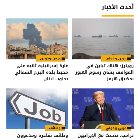
أحدث الأخبار
عربي ودولي
عربي ودولي
رويترز: هناك تباين في
غارة إسرائيلية ثانية على
المواقف بشأن رسوم العبور
محيط بلدة البرج الشمالي
بمضيق هرمز
بجنوب لبنان
عربي ودولي
وظائف
ترامب: نتحدث مع الإيرانيين
وظائف شاغرة ومدعوون